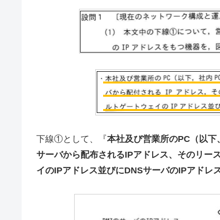
下線①として、『
本社及び営業所のPC（以下、
サーバから配布されるIPアドレス、そのリー
イのIPアドレス並びにDNSサーバのIPアド