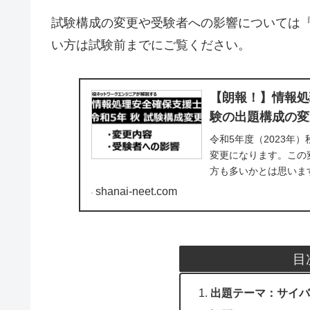
試験構成の変更や受験者への影響については
い方は試験前までにご覧ください。
【朗報！】情報処
験の出題構成の変
令和5年度（2023
変更になります。この変
方も多いかとは思いま
和5年度秋季...
shanai-neet.com
目
出題テーマ：サイバ