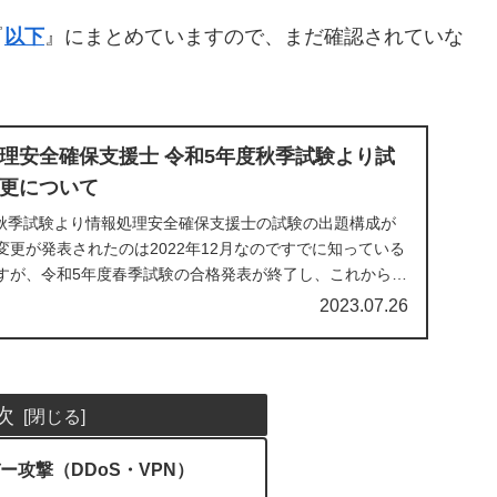
『
以下
』にまとめていますので、まだ確認されていな
理安全確保支援士 令和5年度秋季試験より試
更について
年）秋季試験より情報処理安全確保支援士の試験の出題構成が
更が発表されたのは2022年12月なのですでに知っている
すが、令和5年度春季試験の合格発表が終了し、これから令
2023.07.26
次
ー攻撃（DDoS・VPN）